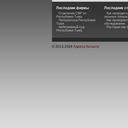
Последние фирмы
Последние ст
Отделение СФР по
Как проводитс
Республике Тыва
оконных блоков
Прокуратура Республики
Как проверяет
Тыва
обследовании
Арбитражный суд
Ресторан как
Республики Тыва
© 2013-
2026
Адреса Кызыла