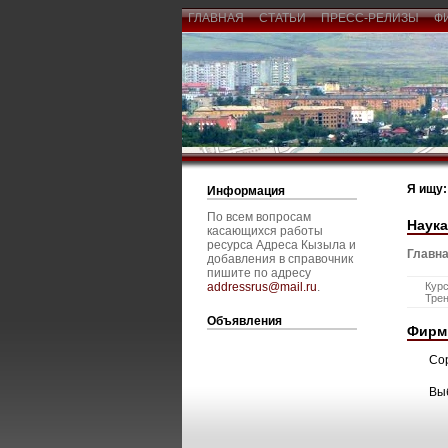
ГЛАВНАЯ
СТАТЬИ
ПРЕСС-РЕЛИЗЫ
Ф
Я ищу:
Информация
По всем вопросам
Наука
касающихся работы
ресурса Адреса Кызыла и
Главна
добавления в справочник
пишите по адресу
addressrus@mail.ru
.
Кур
Тре
Объявления
Фирм
Со
Вы