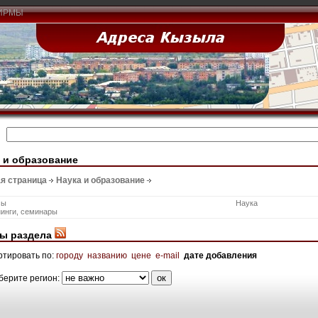
ИРМЫ
 и образование
я страница
Наука и образование
сы
Наука
нинги, семинары
ы раздела
ртировать по:
городу
названию
цене
e-mail
дате добавления
берите регион: