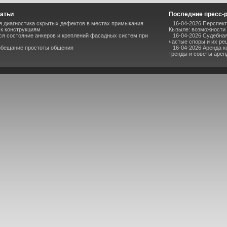
атьи
Последние пресс-
я диагностика скрытых дефектов в местах примыкания
16-04-2026 Перспект
 к конструкциям
Кызыле: возможности 
ся состояние анкеров и креплений фасадных систем при
16-04-2026 Судебная
частые споры и их р
 обещание простоты общения
16-04-2026 Аренда 
тренды и советы аре