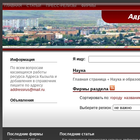
ГЛАВНАЯ
СТАТЬИ
ПРЕСС-РЕЛИЗЫ
ФИРМЫ
Я ищу:
Информация
По всем вопросам
Наука
касающихся работы
ресурса Адреса Кызыла и
Главная страница
Наука и образо
добавления в справочник
пишите по адресу
Фирмы раздела
addressrus@mail.ru
.
Сортировать по:
городу
названи
Объявления
Выберите регион:
Последние фирмы
Последние статьи
Отделение СФР по
Как проводится диагностика скрытых дефектов