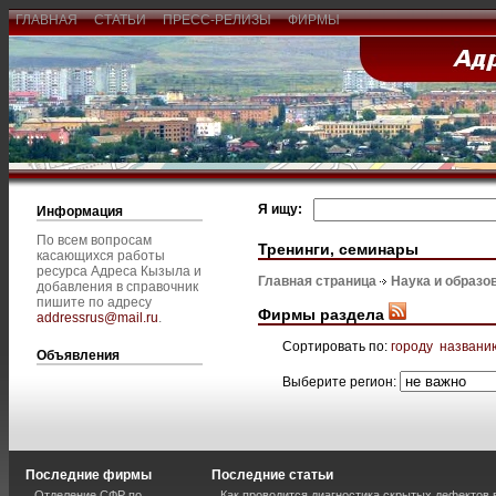
ГЛАВНАЯ
СТАТЬИ
ПРЕСС-РЕЛИЗЫ
ФИРМЫ
Я ищу:
Информация
По всем вопросам
Тренинги, семинары
касающихся работы
ресурса Адреса Кызыла и
Главная страница
Наука и образо
добавления в справочник
пишите по адресу
Фирмы раздела
addressrus@mail.ru
.
Сортировать по:
городу
названи
Объявления
Выберите регион:
Последние фирмы
Последние статьи
Отделение СФР по
Как проводится диагностика скрытых дефектов