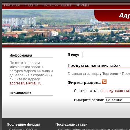
ГЛАВНАЯ
СТАТЬИ
ПРЕСС-РЕЛИЗЫ
ФИРМЫ
Я ищу:
Информация
По всем вопросам
Продукты, напитки, табак
касающихся работы
ресурса Адреса Кызыла и
Главная страница
Торговля
Прод
добавления в справочник
пишите по адресу
Фирмы раздела
addressrus@mail.ru
.
Сортировать по:
городу
названи
Объявления
Выберите регион:
Последние фирмы
Последние статьи
Отделение СФР по
Как проводится диагностика скрытых дефектов