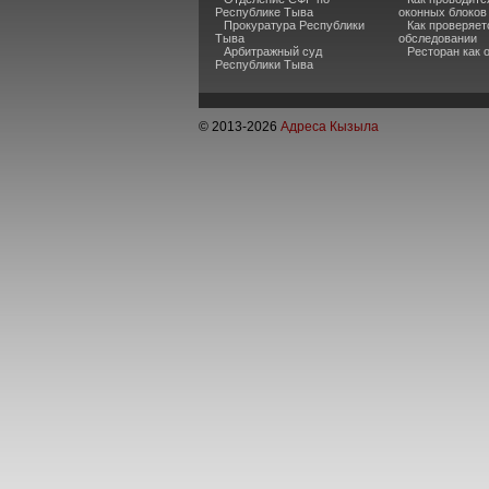
Республике Тыва
оконных блоков
Прокуратура Республики
Как проверяет
Тыва
обследовании
Арбитражный суд
Ресторан как
Республики Тыва
© 2013-
2026
Адреса Кызыла