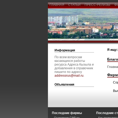
ГЛАВНАЯ
СТАТЬИ
ПРЕСС-РЕЛИЗЫ
Ф
Я ищу:
Информация
По всем вопросам
Благ
касающихся работы
ресурса Адреса Кызыла и
Главна
добавления в справочник
пишите по адресу
Фирм
addressrus@mail.ru
.
Со
Объявления
Вы
Последние фирмы
Последние ст
Отделение СФР по
Как проводитс