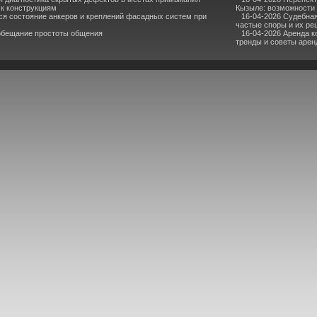
 к конструкциям
Кызыле: возможности 
ся состояние анкеров и креплений фасадных систем при
16-04-2026 Судебная
частые споры и их р
 обещание простоты общения
16-04-2026 Аренда 
тренды и советы аре