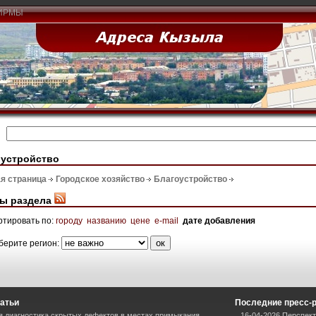
ИРМЫ
оустройство
я страница
Городское хозяйство
Благоустройство
ы раздела
ртировать по:
городу
названию
цене
e-mail
дате добавления
берите регион:
атьи
Последние пресс-
я диагностика скрытых дефектов в местах примыкания
16-04-2026 Перспект