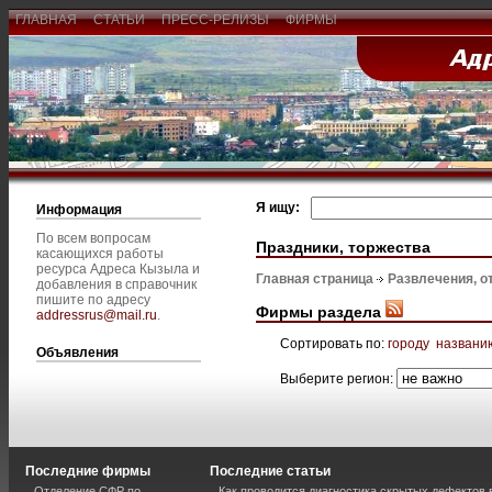
ГЛАВНАЯ
СТАТЬИ
ПРЕСС-РЕЛИЗЫ
ФИРМЫ
Я ищу:
Информация
По всем вопросам
Праздники, торжества
касающихся работы
ресурса Адреса Кызыла и
Главная страница
Развлечения, о
добавления в справочник
пишите по адресу
Фирмы раздела
addressrus@mail.ru
.
Сортировать по:
городу
названи
Объявления
Выберите регион:
Последние фирмы
Последние статьи
Отделение СФР по
Как проводится диагностика скрытых дефектов