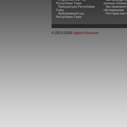
Республике Тыва
оконных блоков
Прокуратура Республики
Как проверяет
Тыва
обследовании
Арбитражный суд
Ресторан как
Республики Тыва
© 2013-
2026
Адреса Кызыла