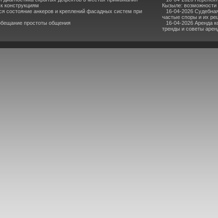
 к конструкциям
Кызыле: возможности 
ся состояние анкеров и креплений фасадных систем при
16-04-2026 Судебная
частые споры и их р
 обещание простоты общения
16-04-2026 Аренда 
тренды и советы аре