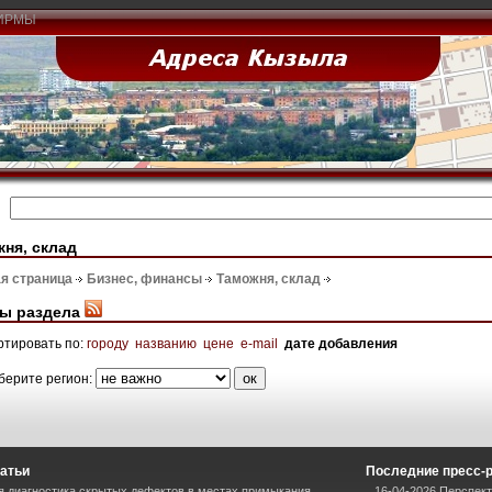
ИРМЫ
ня, склад
я страница
Бизнес, финансы
Таможня, склад
ы раздела
ртировать по:
городу
названию
цене
e-mail
дате добавления
берите регион:
атьи
Последние пресс-
я диагностика скрытых дефектов в местах примыкания
16-04-2026 Перспект