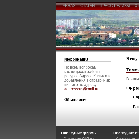
ГЛАВНАЯ
СТАТЬИ
ПРЕСС-РЕЛИЗЫ
Ф
Я ищу:
Информация
По всем вопросам
Тамож
касающихся работы
ресурса Адреса Кызыла и
Главна
добавления в справочник
пишите по адресу
Фирм
addressrus@mail.ru
.
Со
Объявления
Вы
Последние фирмы
Последние ст
Отделение СФР по
Как проводитс