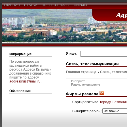
ГЛАВНАЯ
СТАТЬИ
ПРЕСС-РЕЛИЗЫ
ФИРМЫ
Я ищу:
Информация
По всем вопросам
Связь, телекоммуникации
касающихся работы
ресурса Адреса Кызыла и
Главная страница
Связь, телеком
добавления в справочник
пишите по адресу
addressrus@mail.ru
.
Интернет
Радио, телевидение
Объявления
Фирмы раздела
Сортировать по:
городу
названи
Выберите регион: