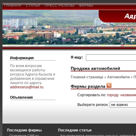
ГЛАВНАЯ
СТАТЬИ
ПРЕСС-РЕЛИЗЫ
ФИРМЫ
Я ищу:
Информация
По всем вопросам
Продажа автомобилей
касающихся работы
ресурса Адреса Кызыла и
Главная страница
Автомобили
П
добавления в справочник
пишите по адресу
Фирмы раздела
addressrus@mail.ru
.
Сортировать по:
городу
названи
Объявления
Выберите регион:
Последние фирмы
Последние статьи
Отделение СФР по
Как проводится диагностика скрытых дефектов