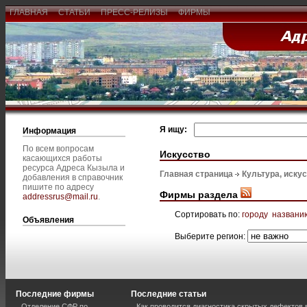
ГЛАВНАЯ
СТАТЬИ
ПРЕСС-РЕЛИЗЫ
ФИРМЫ
Я ищу:
Информация
По всем вопросам
Искусство
касающихся работы
ресурса Адреса Кызыла и
Главная страница
Культура, иску
добавления в справочник
пишите по адресу
Фирмы раздела
addressrus@mail.ru
.
Сортировать по:
городу
названи
Объявления
Выберите регион:
Последние фирмы
Последние статьи
Отделение СФР по
Как проводится диагностика скрытых дефектов